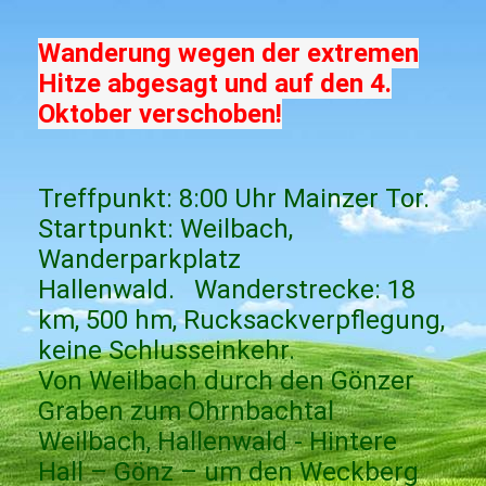
Wanderung wegen der extremen
Hitze abgesagt und auf den 4.
Oktober verschoben!
Treffpunkt: 8:00 Uhr Mainzer Tor.
Startpunkt: Weilbach,
Wanderparkplatz
Hallenwald. Wanderstrecke: 18
km, 500 hm, Rucksackverpflegung,
keine Schlusseinkehr.
Von Weilbach durch den Gönzer
Graben zum Ohrnbachtal
Weilbach, Hallenwald - Hintere
Hall – Gönz – um den Weckberg