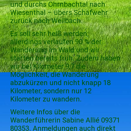
und durchs Ohrnbachtal nach
Wiesenthal – übers Schafwehr
zurück nach Weilbach.
Es soll sehr heiß werden;
allerdings verlaufen 90 % der
Wanderung im Wald und wir
starten bereits früh. Zudem haben
wir bei Kilometer 9,7 die
Möglichkeit, die Wanderung
abzukürzen und nicht knapp 18
Kilometer, sondern nur 12
Kilometer zu wandern.
Weitere Infos über die
Wanderführerin Sabine Allié 09371
80353. Anmeldungen auch direkt