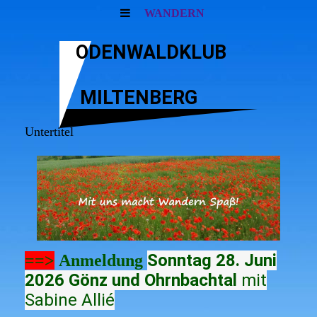
WANDERN
ODENWALDKLUB
MILTENBERG
Untertitel
Sonntag 28. Juni
==>
Anmeldung
2026 Gönz und Ohrnbachtal
mit
Sabine Allié